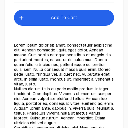
Add To Cart
Lorem ipsum dolor sit amet, consectetuer adipiscing
elit. Aenean commodo ligula eget dolor. Aenean
massa. Cum sociis natoque penatibus et magnis dis
parturient montes, nascetur ridiculus mus. Donec
quam felis, ultricies nec, pellentesque eu, pretium
quis, sem. Nulla consequat massa quis enim. Donec
pede justo, fringilla vel, aliquet nec, vulputate eget,
arcu. In enim justo, rhoncus ut, imperdiet a, venenatis
vitae, justo.
Nullam dictum felis eu pede mollis pretium. Integer
tincidunt. Cras dapibus. Vivamus elementum semper
nisi. Aenean vulputate eleifend tellus. Aenean leo
ligula, porttitor eu, consequat vitae, eleifend ac, enim.
Aliquam lorem ante, dapibus in, viverra quis, feugiat a,
tellus. Phasellus viverra nulla ut metus varius
laoreet. Quisque rutrum. Aenean imperdiet. Etiam
ultricies nisi vel augue.
Curabitur ullamcorper ultricies nisi. Nam eget dui.