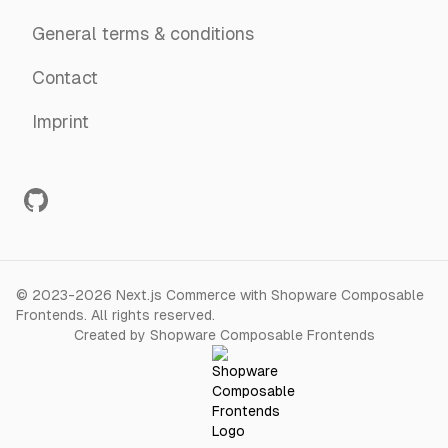
imperdiet feugiat, pede. Sed lectus. Donec mollis
hendrerit risus. Phasellus nec sem in justo
General terms & conditions
pellentesque facilisis. Etiam imperdiet imperdiet orci.
Nunc nec neque. Phasellus leo dolor, tempus non,
Contact
auctor et, hendrerit quis, nisi.
Imprint
©
2023-2026
Next.js Commerce with Shopware Composable
Frontends
.
All rights reserved.
Created by Shopware Composable Frontends