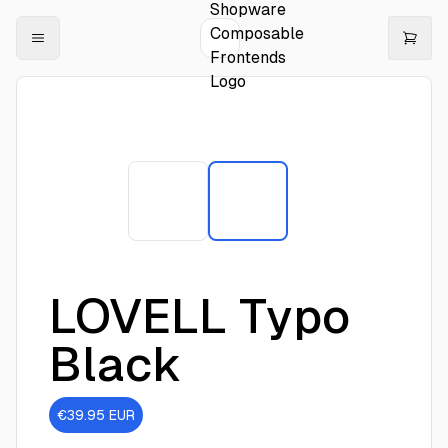
LOVELL Typo
Black
€39.95
EUR